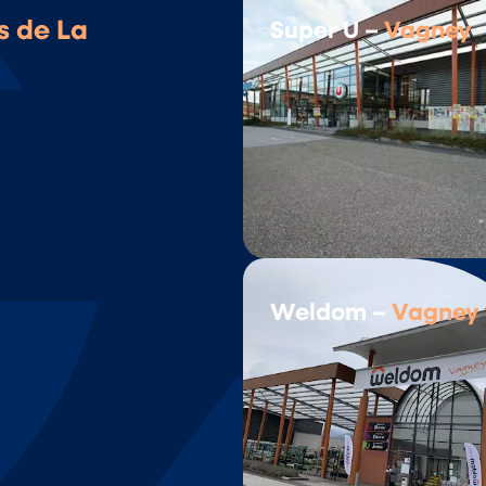
s de La
Super U –
Vagney
Weldom –
Vagney