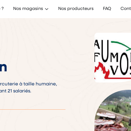
e ?
Nos magasins
Nos producteurs
FAQ
Cont
n
uterie à taille humaine,
t 21 salariés.