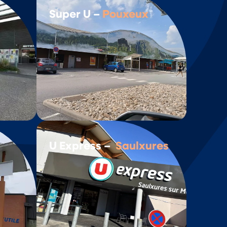
Super U –
Pouxeux
U Express –
Saulxures