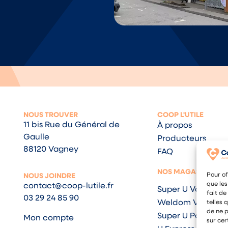
NOUS TROUVER
COOP L'UTILE
11 bis Rue du Général de
À propos
Gaulle
Producteurs
88120 Vagney
FAQ
NOS MAGASINS
Pour of
NOUS JOINDRE
que les
contact@coop-lutile.fr
Super U Vagney
fait de
03 29 24 85 90
Weldom Vagney
telles 
de ne p
Super U Pouxeux
Mon compte
sur cer