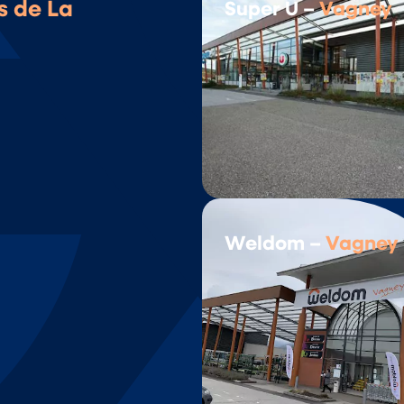
s de La
Super U –
Vagney
Weldom –
Vagney