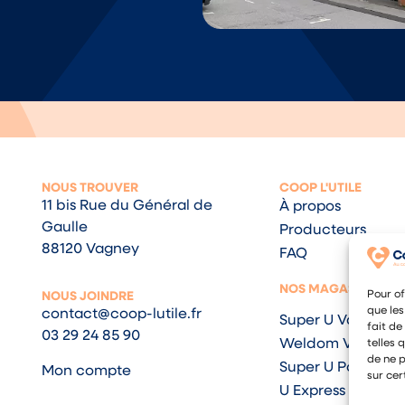
NOUS TROUVER
COOP L'UTILE
11 bis Rue du Général de
À propos
Gaulle
Producteurs
88120 Vagney
FAQ
NOS MAGASINS
Pour of
NOUS JOINDRE
que les
contact@coop-lutile.fr
Super U Vagney
fait de
03 29 24 85 90
Weldom Vagney
telles 
de ne p
Super U Pouxeux
Mon compte
sur cer
U Express Saulxur