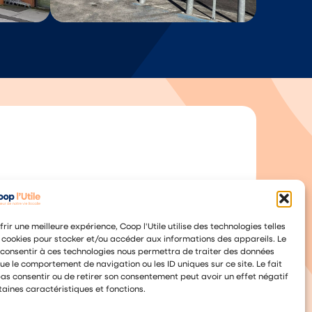
frir une meilleure expérience, Coop l'Utile utilise des technologies telles
 cookies pour stocker et/ou accéder aux informations des appareils. Le
 consentir à ces technologies nous permettra de traiter des données
que le comportement de navigation ou les ID uniques sur ce site. Le fait
as consentir ou de retirer son consentement peut avoir un effet négatif
taines caractéristiques et fonctions.
es/Moselotte