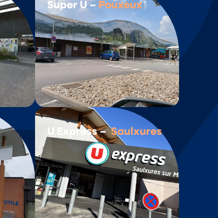
Super U –
Pouxeux
U Express –
Saulxures